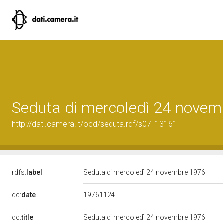
Seduta di mercoledì 24 nove
http://dati.camera.it/ocd/seduta.rdf/s07_13161
rdfs:
label
Seduta di mercoledì 24 novembre 1976
19761124
dc:
date
dc:
title
Seduta di mercoledì 24 novembre 1976