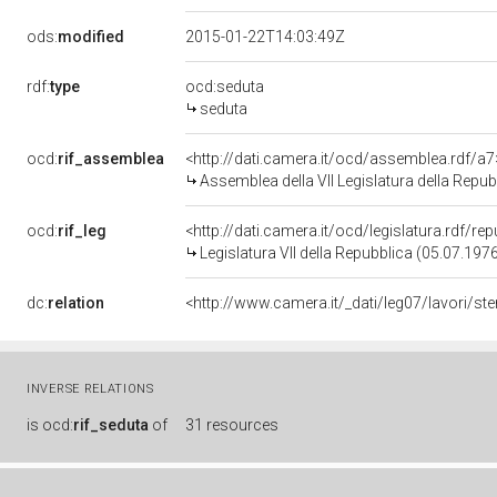
ods:
modified
2015-01-22T14:03:49Z
rdf:
type
ocd:seduta
seduta
ocd:
rif_assemblea
<http://dati.camera.it/ocd/assemblea.rdf/a7
Assemblea della VII Legislatura della Repub
ocd:
rif_leg
<http://dati.camera.it/ocd/legislatura.rdf/re
Legislatura VII della Repubblica (05.07.197
dc:
relation
<http://www.camera.it/_dati/leg07/lavori/s
INVERSE RELATIONS
is
ocd:
rif_seduta
of
31 resources