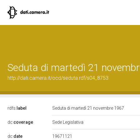
Seduta di martedì 21 novemb
http://dati.camera.it/ocd/seduta.rdf/s04_8753
rdfs:
label
Seduta di martedì 21 novembre 1967
dc:
coverage
Sede Legislativa
19671121
dc:
date