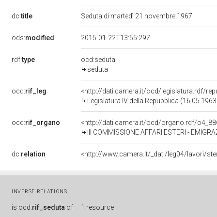
dc:
title
Seduta di martedì 21 novembre 1967
ods:
modified
2015-01-22T13:55:29Z
rdf:
type
ocd:seduta
seduta
ocd:
rif_leg
<http://dati.camera.it/ocd/legislatura.rdf/re
Legislatura IV della Repubblica (16.05.196
ocd:
rif_organo
<http://dati.camera.it/ocd/organo.rdf/o4_8
III COMMISSIONE AFFARI ESTERI - EMIGR
dc:
relation
<http://www.camera.it/_dati/leg04/lavori/
INVERSE RELATIONS
is
ocd:
rif_seduta
of
1 resource