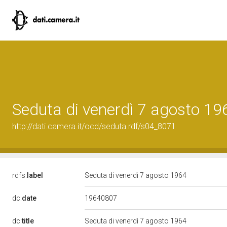
Seduta di venerdì 7 agosto 19
http://dati.camera.it/ocd/seduta.rdf/s04_8071
rdfs:
label
Seduta di venerdì 7 agosto 1964
19640807
dc:
date
dc:
title
Seduta di venerdì 7 agosto 1964