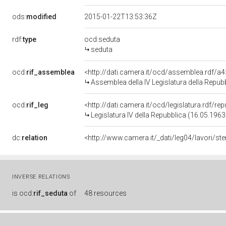
ods:
modified
2015-01-22T13:53:36Z
rdf:
type
ocd:seduta
seduta
ocd:
rif_assemblea
<http://dati.camera.it/ocd/assemblea.rdf/a4
Assemblea della IV Legislatura della Repub
ocd:
rif_leg
<http://dati.camera.it/ocd/legislatura.rdf/re
Legislatura IV della Repubblica (16.05.196
dc:
relation
<http://www.camera.it/_dati/leg04/lavori/s
INVERSE RELATIONS
is
ocd:
rif_seduta
of
48 resources