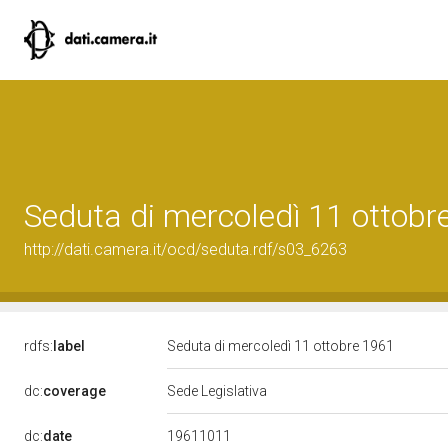
Seduta di mercoledì 11 ottobr
http://dati.camera.it/ocd/seduta.rdf/s03_6263
rdfs:
label
Seduta di mercoledì 11 ottobre 1961
dc:
coverage
Sede Legislativa
19611011
dc:
date