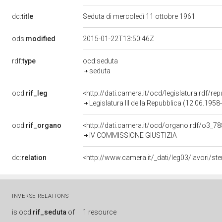
dc:
title
Seduta di mercoledì 11 ottobre 1961
ods:
modified
2015-01-22T13:50:46Z
rdf:
type
ocd:seduta
seduta
ocd:
rif_leg
<http://dati.camera.it/ocd/legislatura.rdf/re
Legislatura III della Repubblica (12.06.195
ocd:
rif_organo
<http://dati.camera.it/ocd/organo.rdf/o3_7
IV COMMISSIONE GIUSTIZIA
dc:
relation
<http://www.camera.it/_dati/leg03/lavori/
INVERSE RELATIONS
is
ocd:
rif_seduta
of
1 resource