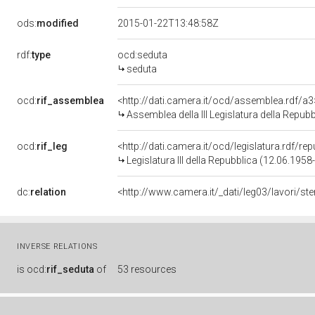
ods:
modified
2015-01-22T13:48:58Z
rdf:
type
ocd:seduta
seduta
ocd:
rif_assemblea
<http://dati.camera.it/ocd/assemblea.rdf/a3
Assemblea della III Legislatura della Repubb
ocd:
rif_leg
<http://dati.camera.it/ocd/legislatura.rdf/re
Legislatura III della Repubblica (12.06.195
dc:
relation
<http://www.camera.it/_dati/leg03/lavori/s
INVERSE RELATIONS
is
ocd:
rif_seduta
of
53 resources