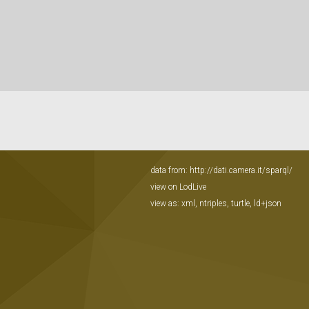
data from:
http://dati.camera.it/sparql/
view on LodLive
view as:
xml
,
ntriples
,
turtle
,
ld+json