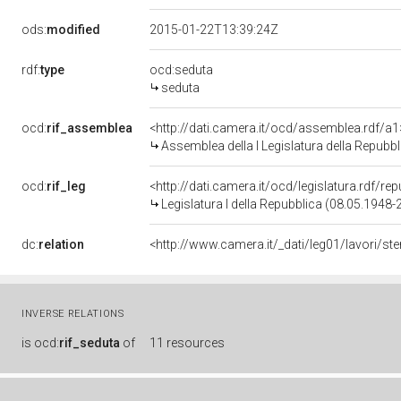
ods:
modified
2015-01-22T13:39:24Z
rdf:
type
ocd:seduta
seduta
ocd:
rif_assemblea
<http://dati.camera.it/ocd/assemblea.rdf/a1
Assemblea della I Legislatura della Repubbl
ocd:
rif_leg
<http://dati.camera.it/ocd/legislatura.rdf/re
Legislatura I della Repubblica (08.05.1948
dc:
relation
<http://www.camera.it/_dati/leg01/lavori/s
INVERSE RELATIONS
is
ocd:
rif_seduta
of
11 resources