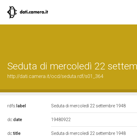
Seduta di mercoledì 22 sette
http://dati.camera.it/ocd/seduta.rdf/s01_364
rdfs:
label
Seduta di mercoledì 22 settembre 1948
19480922
dc:
date
dc:
title
Seduta di mercoledì 22 settembre 1948