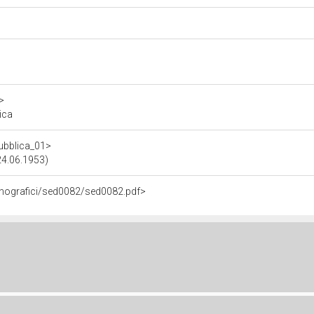
>
ica
pubblica_01>
-24.06.1953)
tenografici/sed0082/sed0082.pdf>