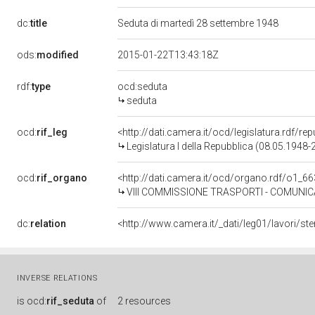
dc:
title
Seduta di martedì 28 settembre 1948
ods:
modified
2015-01-22T13:43:18Z
rdf:
type
ocd:seduta
seduta
ocd:
rif_leg
<http://dati.camera.it/ocd/legislatura.rdf/re
Legislatura I della Repubblica (08.05.1948
ocd:
rif_organo
<http://dati.camera.it/ocd/organo.rdf/o1_6
VIII COMMISSIONE TRASPORTI - COMUNIC
dc:
relation
<http://www.camera.it/_dati/leg01/lavori/
INVERSE RELATIONS
is
ocd:
rif_seduta
of
2 resources