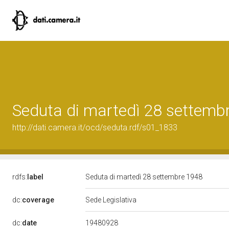
Seduta di martedì 28 settemb
http://dati.camera.it/ocd/seduta.rdf/s01_1833
rdfs:
label
Seduta di martedì 28 settembre 1948
dc:
coverage
Sede Legislativa
19480928
dc:
date