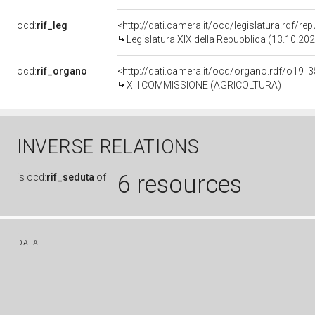
ocd:
rif_leg
<http://dati.camera.it/ocd/legislatura.rdf/re
Legislatura XIX della Repubblica (13.10.20
ocd:
rif_organo
<http://dati.camera.it/ocd/organo.rdf/o19_
XIII COMMISSIONE (AGRICOLTURA)
INVERSE RELATIONS
6 resources
is
ocd:
rif_seduta
of
DATA