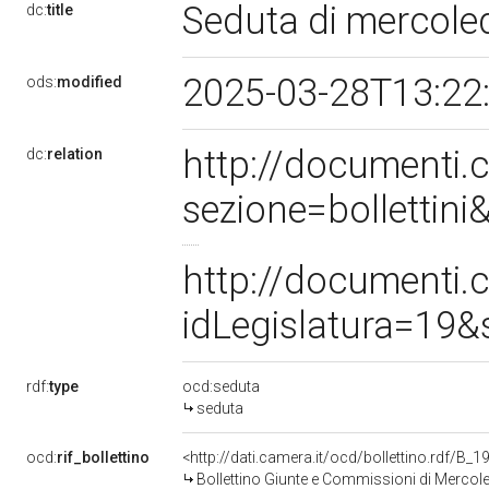
Seduta di mercole
dc:
title
2025-03-28T13:22
ods:
modified
http://documenti
dc:
relation
sezione=bolletti
http://documenti
idLegislatura=19
rdf:
type
ocd:seduta
seduta
ocd:
rif_bollettino
<http://dati.camera.it/ocd/bollettino.rdf/B
Bollettino Giunte e Commissioni di Mercol