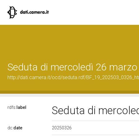
Seduta di mercoledì 26 marzo
http://dati.camera.it/ocd/seduta.rdf/BF_19_202503_0326_h
Seduta di mercole
rdfs:
label
20250326
dc:
date