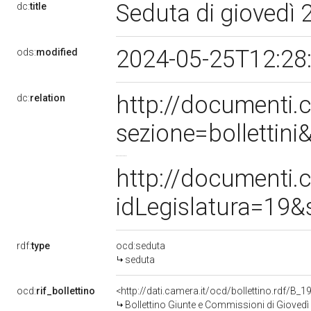
Seduta di giovedì
dc:
title
2024-05-25T12:28
ods:
modified
http://documenti
dc:
relation
sezione=bolletti
http://documenti
idLegislatura=19
rdf:
type
ocd:seduta
seduta
ocd:
rif_bollettino
<http://dati.camera.it/ocd/bollettino.rdf/B
Bollettino Giunte e Commissioni di Gioved