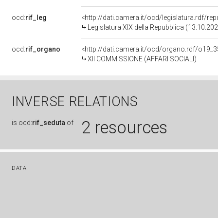
ocd:
rif_leg
<http://dati.camera.it/ocd/legislatura.rdf/re
Legislatura XIX della Repubblica (13.10.20
ocd:
rif_organo
<http://dati.camera.it/ocd/organo.rdf/o19_
XII COMMISSIONE (AFFARI SOCIALI)
INVERSE RELATIONS
2 resources
is
ocd:
rif_seduta
of
DATA