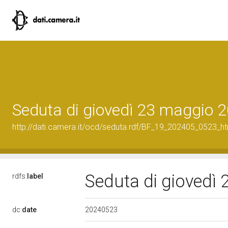
Seduta di giovedì 23 maggio 
http://dati.camera.it/ocd/seduta.rdf/BF_19_202405_0523_h
Seduta di giovedì
rdfs:
label
20240523
dc:
date