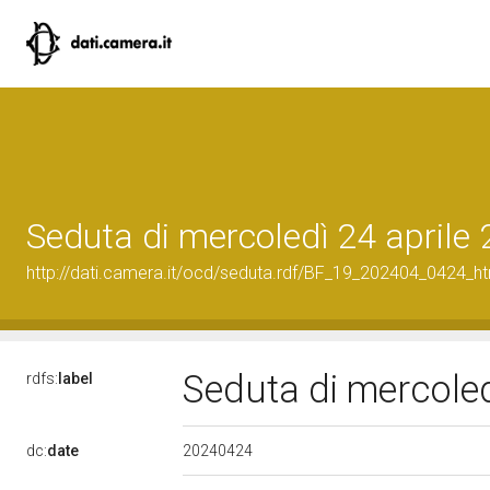
Seduta di mercoledì 24 aprile
http://dati.camera.it/ocd/seduta.rdf/BF_19_202404_0424_h
Seduta di mercoled
rdfs:
label
20240424
dc:
date