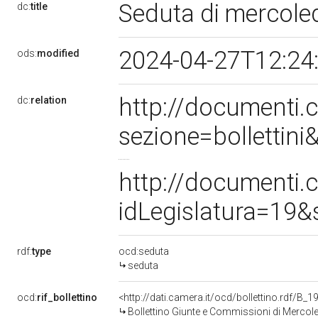
Seduta di mercoled
dc:
title
2024-04-27T12:24
ods:
modified
http://documenti
dc:
relation
sezione=bolletti
http://documenti
idLegislatura=19
rdf:
type
ocd:seduta
seduta
ocd:
rif_bollettino
<http://dati.camera.it/ocd/bollettino.rdf/B
Bollettino Giunte e Commissioni di Mercole