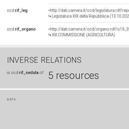
ocd:
rif_leg
<http://dati.camera.it/ocd/legislatura.rdf/re
Legislatura XIX della Repubblica (13.10.20
ocd:
rif_organo
<http://dati.camera.it/ocd/organo.rdf/o19_
XIII COMMISSIONE (AGRICOLTURA)
INVERSE RELATIONS
5 resources
is
ocd:
rif_seduta
of
DATA