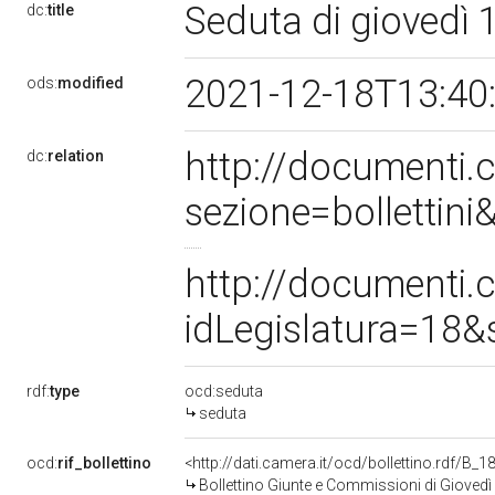
Seduta di giovedì
dc:
title
2021-12-18T13:40
ods:
modified
http://documenti
dc:
relation
sezione=bolletti
http://documenti
idLegislatura=18
rdf:
type
ocd:seduta
seduta
ocd:
rif_bollettino
<http://dati.camera.it/ocd/bollettino.rdf/B
Bollettino Giunte e Commissioni di Gioved