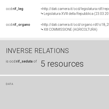
ocd:
rif_leg
<http://dati.camera.it/ocd/legislatura.rdf/re
Legislatura XVIII della Repubblica (23.03.2
ocd:
rif_organo
<http://dati.camera.it/ocd/organo.rdf/o18_
XIII COMMISSIONE (AGRICOLTURA)
INVERSE RELATIONS
5 resources
is
ocd:
rif_seduta
of
DATA