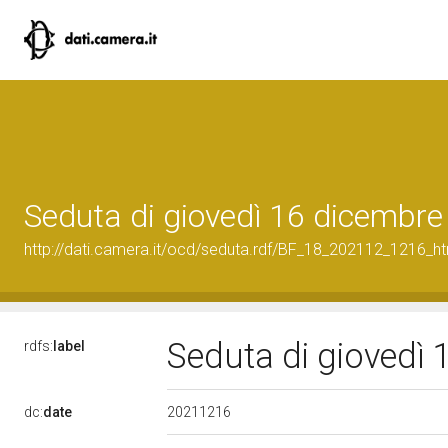
Seduta di giovedì 16 dicembr
http://dati.camera.it/ocd/seduta.rdf/BF_18_202112_1216_h
Seduta di giovedì
rdfs:
label
20211216
dc:
date