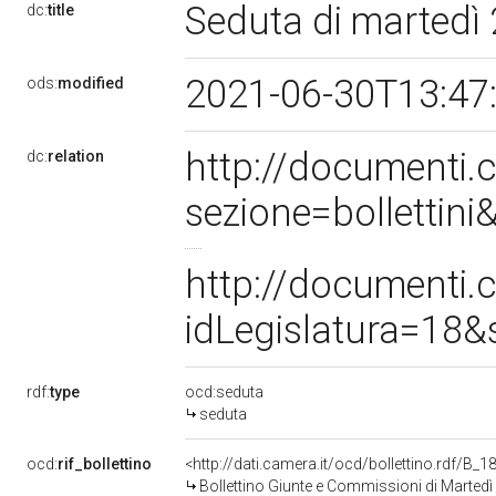
Seduta di martedì
dc:
title
2021-06-30T13:47
ods:
modified
http://documenti
dc:
relation
sezione=bolletti
http://documenti
idLegislatura=18
rdf:
type
ocd:seduta
seduta
ocd:
rif_bollettino
<http://dati.camera.it/ocd/bollettino.rdf/B
Bollettino Giunte e Commissioni di Marted