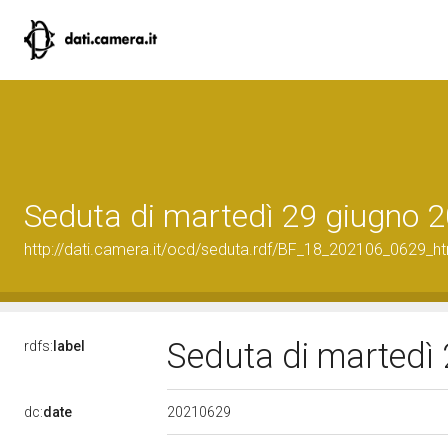
Seduta di martedì 29 giugno 
http://dati.camera.it/ocd/seduta.rdf/BF_18_202106_0629_h
Seduta di martedì
rdfs:
label
20210629
dc:
date