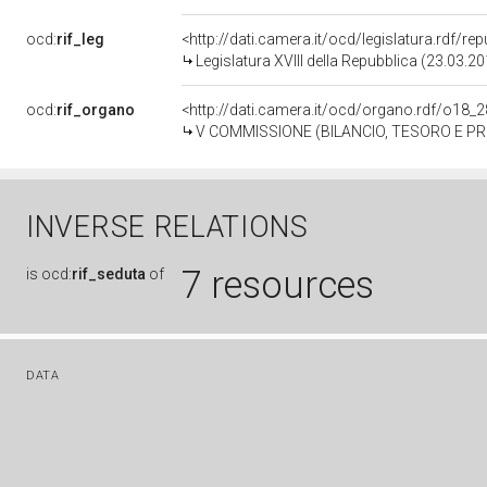
ocd:
rif_leg
<http://dati.camera.it/ocd/legislatura.rdf/re
Legislatura XVIII della Repubblica (23.03.2
ocd:
rif_organo
<http://dati.camera.it/ocd/organo.rdf/o18_
V COMMISSIONE (BILANCIO, TESORO E 
INVERSE RELATIONS
7 resources
is
ocd:
rif_seduta
of
DATA