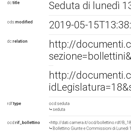
Seduta di lunedì 
dc:
title
2019-05-15T13:38
ods:
modified
http://documenti
dc:
relation
sezione=bolletti
http://documenti
idLegislatura=18
rdf:
type
ocd:seduta
seduta
ocd:
rif_bollettino
<http://dati.camera.it/ocd/bollettino.rdf/B
Bollettino Giunte e Commissioni di Lunedì