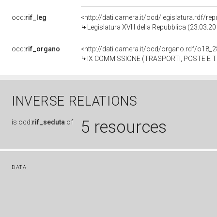
ocd:
rif_leg
<http://dati.camera.it/ocd/legislatura.rdf/re
Legislatura XVIII della Repubblica (23.03.2
ocd:
rif_organo
<http://dati.camera.it/ocd/organo.rdf/o18_
IX COMMISSIONE (TRASPORTI, POSTE E 
INVERSE RELATIONS
5 resources
is
ocd:
rif_seduta
of
DATA