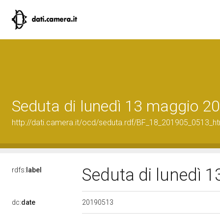
Seduta di lunedì 13 maggio 2
http://dati.camera.it/ocd/seduta.rdf/BF_18_201905_0513_h
Seduta di lunedì 
rdfs:
label
20190513
dc:
date