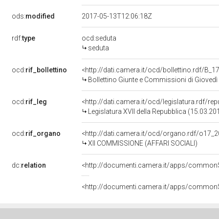
ods:
modified
2017-05-13T12:06:18Z
rdf:
type
ocd:seduta
seduta
ocd:
rif_bollettino
<http://dati.camera.it/ocd/bollettino.rdf/B
Bollettino Giunte e Commissioni di Gioved
ocd:
rif_leg
<http://dati.camera.it/ocd/legislatura.rdf/re
Legislatura XVII della Repubblica (15.03.2
ocd:
rif_organo
<http://dati.camera.it/ocd/organo.rdf/o17_
XII COMMISSIONE (AFFARI SOCIALI)
dc:
relation