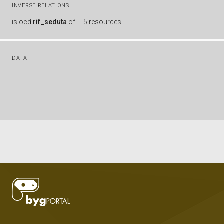
INVERSE RELATIONS
is
ocd:
rif_seduta
of
5 resources
DATA