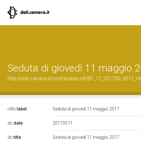
Seduta di giovedì 11 maggio 
http://dati.camera.it/ocd/seduta.rdf/BF_17_201705_0511_h
rdfs:
label
Seduta di giovedì 11 maggio 2017
20170511
dc:
date
dc:
title
Seduta di giovedì 11 maggio 2017