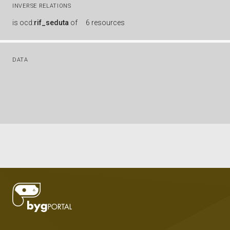
INVERSE RELATIONS
is
ocd:
rif_seduta
of
6 resources
DATA