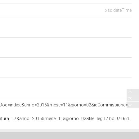
xsd:dateTime
<http://documenti.camera.it/apps/commonServices/getDocumento.ashx?idLegislatura=17&sezione=bollettini&tipoDoc=indice&anno=2016&mese=11&giorno=02&idCommissione=07>
<http://documenti.camera.it/apps/commonServices/getDocumento.ashx?sezione=bollettini&tipoDoc=pdf&idLegislatura=17&anno=2016&mese=11&giorno=02&file=leg.17.bol0716.data20161102>