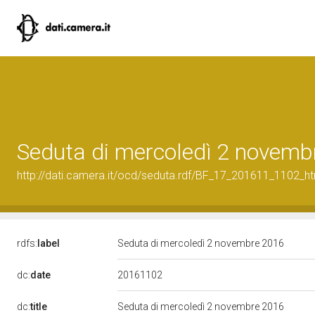
Seduta di mercoledì 2 novemb
http://dati.camera.it/ocd/seduta.rdf/BF_17_201611_1102_h
rdfs:
label
Seduta di mercoledì 2 novembre 2016
20161102
dc:
date
dc:
title
Seduta di mercoledì 2 novembre 2016