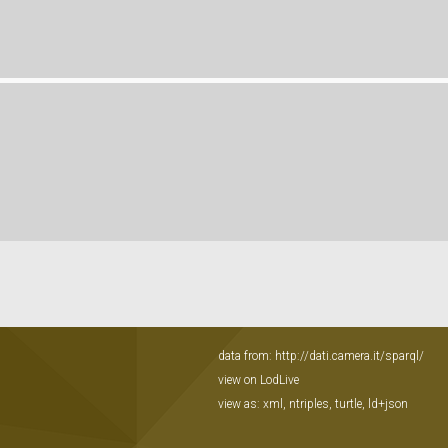
data from:
http://dati.camera.it/sparql/
view on LodLive
view as:
xml
,
ntriples
,
turtle
,
ld+json