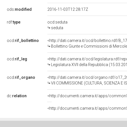
ods:
modified
2016-11-03T12:28:17Z
rdf:
type
ocd:seduta
seduta
ocd:
rif_bollettino
<http://dati.camera.it/ocd/bollettino.rdf/B
Bollettino Giunte e Commissioni di Merco
ocd:
rif_leg
<http://dati.camera.it/ocd/legislatura.rdf/re
Legislatura XVII della Repubblica (15.03.2
ocd:
rif_organo
<http://dati.camera.it/ocd/organo.rdf/o17_
VII COMMISSIONE (CULTURA, SCIENZA E 
dc:
relation