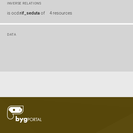
INVERSE RELATIONS
is
ocd:
rif_seduta
of
4 resources
DATA