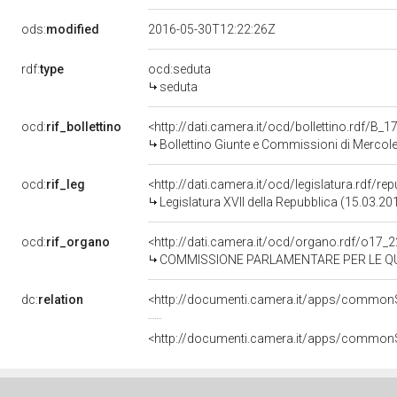
ods:
modified
2016-05-30T12:22:26Z
rdf:
type
ocd:seduta
seduta
ocd:
rif_bollettino
<http://dati.camera.it/ocd/bollettino.rdf/B
Bollettino Giunte e Commissioni di Merco
ocd:
rif_leg
<http://dati.camera.it/ocd/legislatura.rdf/re
Legislatura XVII della Repubblica (15.03.2
ocd:
rif_organo
<http://dati.camera.it/ocd/organo.rdf/o17_
COMMISSIONE PARLAMENTARE PER LE QU
dc:
relation