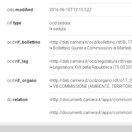
ods:
modified
2016-06-10T12:15:52Z
rdf:
type
ocd:seduta
seduta
ocd:
rif_bollettino
<http://dati.camera.it/ocd/bollettino.rdf/B
Bollettino Giunte e Commissioni di Martedì
ocd:
rif_leg
<http://dati.camera.it/ocd/legislatura.rdf/re
Legislatura XVII della Repubblica (15.03.2
ocd:
rif_organo
<http://dati.camera.it/ocd/organo.rdf/o17_
VIII COMMISSIONE (AMBIENTE, TERRITORI
dc:
relation