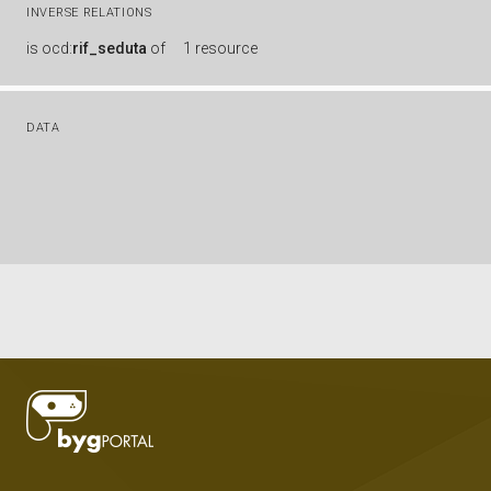
INVERSE RELATIONS
is
ocd:
rif_seduta
of
1 resource
DATA