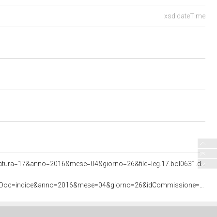
xsd:dateTime
<http://documenti.camera.it/apps/commonServices/getDocumento.ashx?sezione=bollettini&tipoDoc=pdf&idLegislatura=17&anno=2016&mese=04&giorno=26&file=leg.17.bol0631.data20160426>
<http://documenti.camera.it/apps/commonServices/getDocumento.ashx?idLegislatura=17&sezione=bollettini&tipoDoc=indice&anno=2016&mese=04&giorno=26&idCommissione=08>