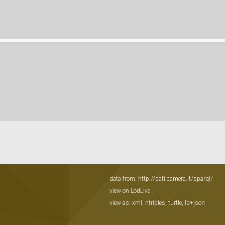
data from:
http://dati.camera.it/sparql/
view on LodLive
view as:
xml
,
ntriples
,
turtle
,
ld+json