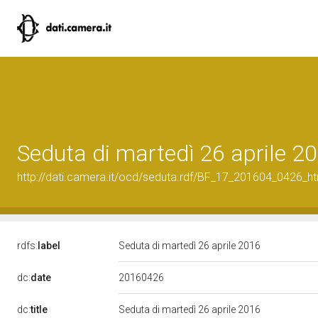
Seduta di martedì 26 aprile 2
http://dati.camera.it/ocd/seduta.rdf/BF_17_201604_0426_h
rdfs:
label
Seduta di martedì 26 aprile 2016
20160426
dc:
date
dc:
title
Seduta di martedì 26 aprile 2016