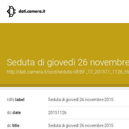
Seduta di giovedì 26 novembr
http://dati.camera.it/ocd/seduta.rdf/BF_17_201511_1126_h
rdfs:
label
Seduta di giovedì 26 novembre 2015
20151126
dc:
date
dc:
title
Seduta di giovedì 26 novembre 2015