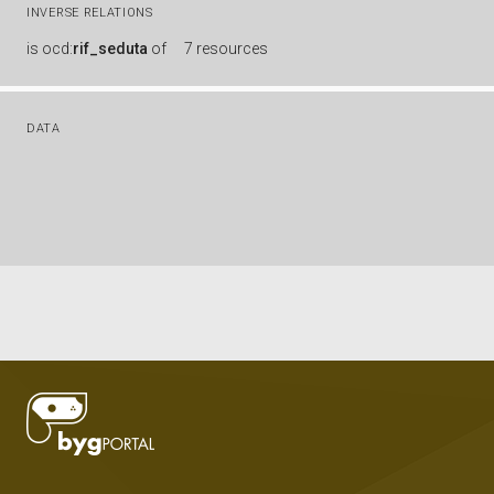
INVERSE RELATIONS
is
ocd:
rif_seduta
of
7 resources
DATA