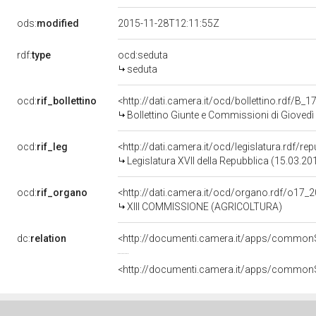
ods:
modified
2015-11-28T12:11:55Z
rdf:
type
ocd:seduta
seduta
ocd:
rif_bollettino
<http://dati.camera.it/ocd/bollettino.rdf/B
Bollettino Giunte e Commissioni di Giove
ocd:
rif_leg
<http://dati.camera.it/ocd/legislatura.rdf/re
Legislatura XVII della Repubblica (15.03.2
ocd:
rif_organo
<http://dati.camera.it/ocd/organo.rdf/o17_
XIII COMMISSIONE (AGRICOLTURA)
dc:
relation