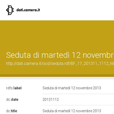
Seduta di martedì 12 novemb
http://dati.camera.it/ocd/seduta.rdf/BF_17_201311_1112_h
rdfs:
label
Seduta di martedì 12 novembre 2013
20131112
dc:
date
dc:
title
Seduta di martedì 12 novembre 2013