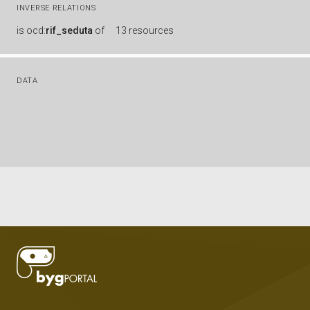
INVERSE RELATIONS
is
ocd:
rif_seduta
of
13 resources
DATA