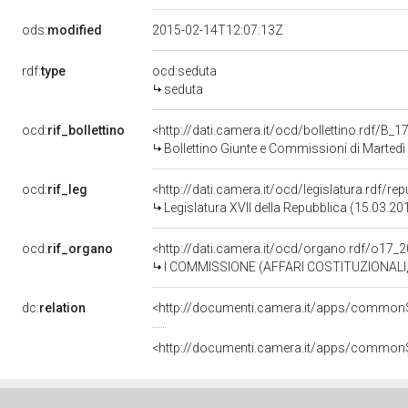
ods:
modified
2015-02-14T12:07:13Z
rdf:
type
ocd:seduta
seduta
ocd:
rif_bollettino
<http://dati.camera.it/ocd/bollettino.rdf/B
Bollettino Giunte e Commissioni di Marte
ocd:
rif_leg
<http://dati.camera.it/ocd/legislatura.rdf/re
Legislatura XVII della Repubblica (15.03.2
ocd:
rif_organo
<http://dati.camera.it/ocd/organo.rdf/o17_
I COMMISSIONE (AFFARI COSTITUZIONALI,
dc:
relation