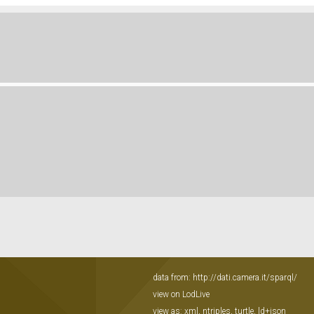
data from:
http://dati.camera.it/sparql/
view on LodLive
view as:
xml
,
ntriples
,
turtle
,
ld+json