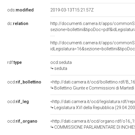
ods:
modified
2019-03-13T15:21:57Z
dc:
relation
http://documenti.camera.it/apps/commonS
sezione=bollettini&tipoDoc=pdf&idLegisl
http://documenti.camera.it/apps/commonS
idLegislatura=16&sezione=bollettini&ti
rdf:
type
ocd:seduta
seduta
ocd:
rif_bollettino
<http://dati.camera.it/ocd/bollettino.rdf/B
Bollettino Giunte e Commissioni di Marted
ocd:
rif_leg
<http://dati.camera.it/ocd/legislatura.rdf/re
Legislatura XVI della Repubblica (29.04.20
ocd:
rif_organo
<http://dati.camera.it/ocd/organo.rdf/o16_
COMMISSIONE PARLAMENTARE DI INCHIES