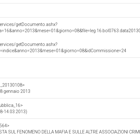
ervices/getDocumento.ashx?
atura=16&anno=2013&mese=01&giorno=08&file=leg.16.bol0763.data201
ervices/getDocumento.ashx?
poDoc=indice&anno=2013&mese=01&giorno=08&idCommissione=24
_16_20130108>
ì 8 gennaio 2013
pubblica_16>
08-14.03.2013)
1564>
TA SUL FENOMENO DELLA MAFIA E SULLE ALTRE ASSOCIAZIONI CRIM