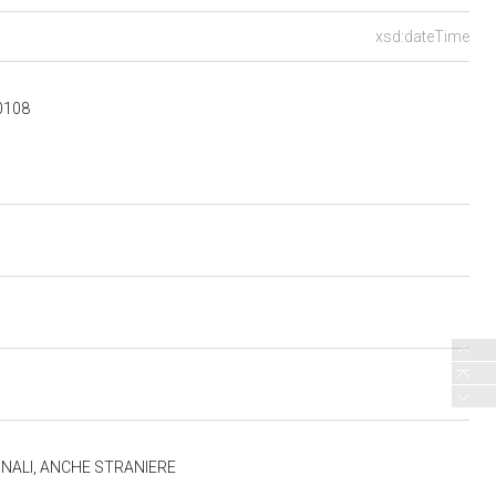
xsd:dateTime
30108
INALI, ANCHE STRANIERE