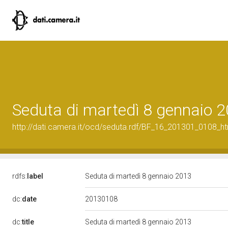
Seduta di martedì 8 gennaio 
http://dati.camera.it/ocd/seduta.rdf/BF_16_201301_0108_h
rdfs:
label
Seduta di martedì 8 gennaio 2013
20130108
dc:
date
dc:
title
Seduta di martedì 8 gennaio 2013