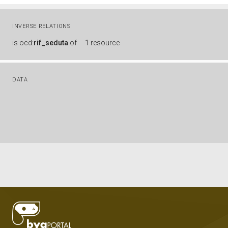
INVERSE RELATIONS
is
ocd:
rif_seduta
of
1 resource
DATA