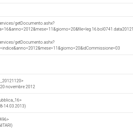
ervices/getDocumento.ashx?
atura=16&anno=2012&mese=11&giorno=20&file=leg.16.bol0741.data201
ervices/getDocumento.ashx?
poDoc=indice&anno=2012&mese=11&giorno=20&idCommissione=03
_16_20121120>
dì 20 novembre 2012
pubblica_16>
08-14.03.2013)
1496>
ITARI)