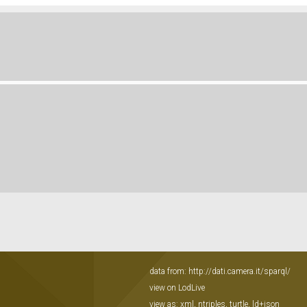
data from:
http://dati.camera.it/sparql/
view on LodLive
view as:
xml
,
ntriples
,
turtle
,
ld+json