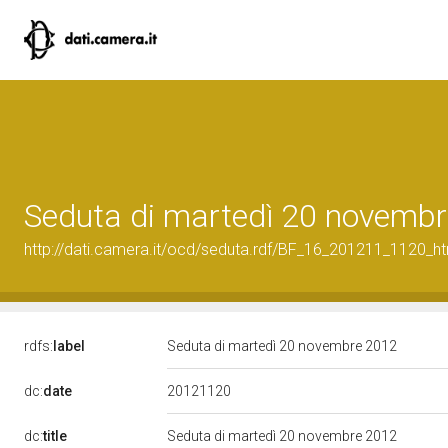
Seduta di martedì 20 novemb
http://dati.camera.it/ocd/seduta.rdf/BF_16_201211_1120_h
rdfs:
label
Seduta di martedì 20 novembre 2012
20121120
dc:
date
dc:
title
Seduta di martedì 20 novembre 2012