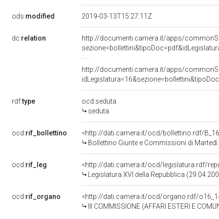
ods:
modified
2019-03-13T15:27:11Z
dc:
relation
http://documenti.camera.it/apps/commonS
sezione=bollettini&tipoDoc=pdf&idLegisl
http://documenti.camera.it/apps/commonS
idLegislatura=16&sezione=bollettini&ti
rdf:
type
ocd:seduta
seduta
ocd:
rif_bollettino
<http://dati.camera.it/ocd/bollettino.rdf/B
Bollettino Giunte e Commissioni di Marte
ocd:
rif_leg
<http://dati.camera.it/ocd/legislatura.rdf/re
Legislatura XVI della Repubblica (29.04.20
ocd:
rif_organo
<http://dati.camera.it/ocd/organo.rdf/o16_
III COMMISSIONE (AFFARI ESTERI E COMUN