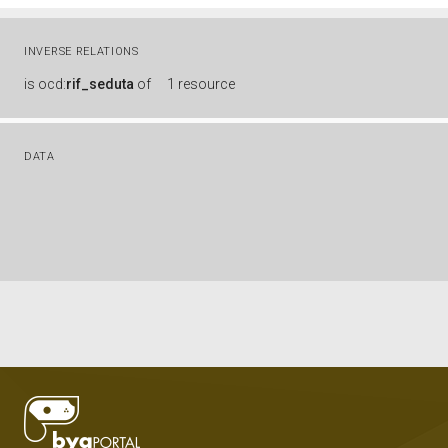
INVERSE RELATIONS
is
ocd:
rif_seduta
of
1 resource
DATA