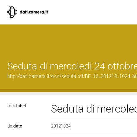
Seduta di mercoledì 24 ottobr
http://dati.camera.it/ocd/seduta.rdf/BF_16_201210_1024_h
Seduta di mercole
rdfs:
label
20121024
dc:
date