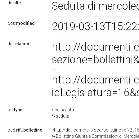
Seduta di mercole
dc:
title
2019-03-13T15:22
ods:
modified
http://documenti
dc:
relation
sezione=bolletti
http://documenti
idLegislatura=16
rdf:
type
ocd:seduta
seduta
ocd:
rif_bollettino
<http://dati.camera.it/ocd/bollettino.rdf/B
Bollettino Giunte e Commissioni di Mercol