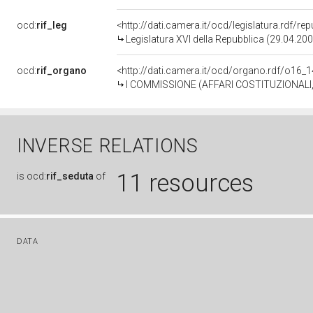
ocd:
rif_leg
<http://dati.camera.it/ocd/legislatura.rdf/re
Legislatura XVI della Repubblica (29.04.20
ocd:
rif_organo
<http://dati.camera.it/ocd/organo.rdf/o16_
I COMMISSIONE (AFFARI COSTITUZIONALI,
INVERSE RELATIONS
11 resources
is
ocd:
rif_seduta
of
DATA