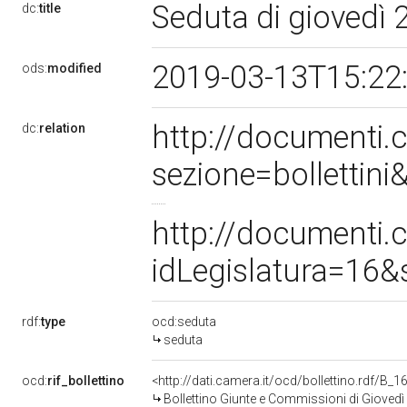
Seduta di giovedì
dc:
title
2019-03-13T15:22
ods:
modified
http://documenti
dc:
relation
sezione=bolletti
http://documenti
idLegislatura=16
rdf:
type
ocd:seduta
seduta
ocd:
rif_bollettino
<http://dati.camera.it/ocd/bollettino.rdf/B
Bollettino Giunte e Commissioni di Gioved