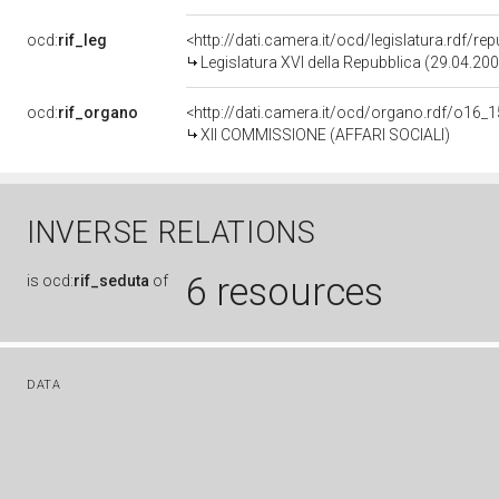
ocd:
rif_leg
<http://dati.camera.it/ocd/legislatura.rdf/re
Legislatura XVI della Repubblica (29.04.20
ocd:
rif_organo
<http://dati.camera.it/ocd/organo.rdf/o16_
XII COMMISSIONE (AFFARI SOCIALI)
INVERSE RELATIONS
6 resources
is
ocd:
rif_seduta
of
DATA