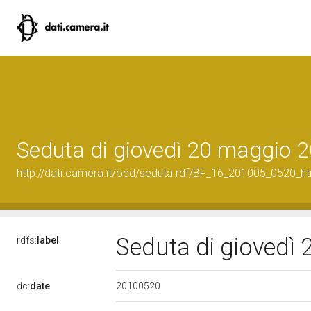
Seduta di giovedì 20 maggio 
http://dati.camera.it/ocd/seduta.rdf/BF_16_201005_0520_h
Seduta di giovedì
rdfs:
label
20100520
dc:
date