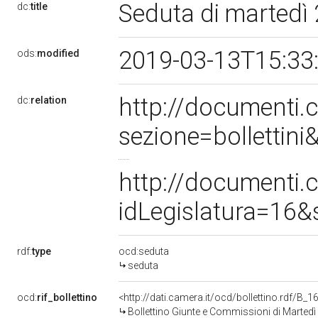
Seduta di martedì
dc:
title
2019-03-13T15:33
ods:
modified
http://documenti
dc:
relation
sezione=bolletti
http://documenti
idLegislatura=16
rdf:
type
ocd:seduta
seduta
ocd:
rif_bollettino
<http://dati.camera.it/ocd/bollettino.rdf/B
Bollettino Giunte e Commissioni di Martedì