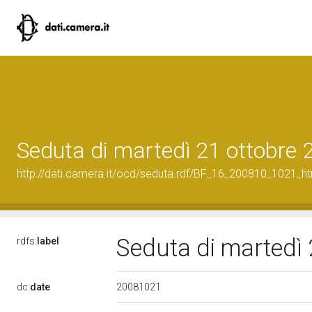
Seduta di martedì 21 ottobre 
http://dati.camera.it/ocd/seduta.rdf/BF_16_200810_1021_h
Seduta di martedì
rdfs:
label
20081021
dc:
date