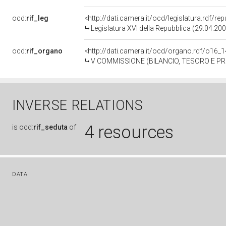
ocd:
rif_leg
<http://dati.camera.it/ocd/legislatura.rdf/re
Legislatura XVI della Repubblica (29.04.20
ocd:
rif_organo
<http://dati.camera.it/ocd/organo.rdf/o16_
V COMMISSIONE (BILANCIO, TESORO E 
INVERSE RELATIONS
4 resources
is
ocd:
rif_seduta
of
DATA