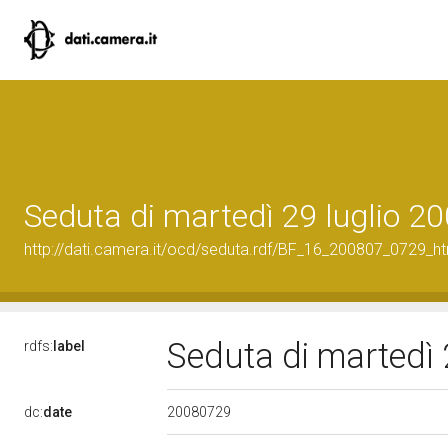
Seduta di martedì 29 luglio 2
http://dati.camera.it/ocd/seduta.rdf/BF_16_200807_0729_h
Seduta di martedì 
rdfs:
label
20080729
dc:
date