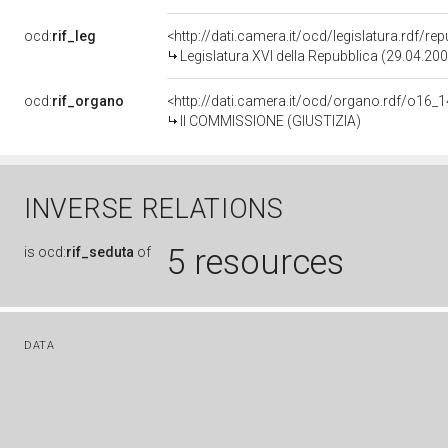
ocd:
rif_leg
<http://dati.camera.it/ocd/legislatura.rdf/re
Legislatura XVI della Repubblica (29.04.20
ocd:
rif_organo
<http://dati.camera.it/ocd/organo.rdf/o16_
II COMMISSIONE (GIUSTIZIA)
INVERSE RELATIONS
5 resources
is
ocd:
rif_seduta
of
DATA