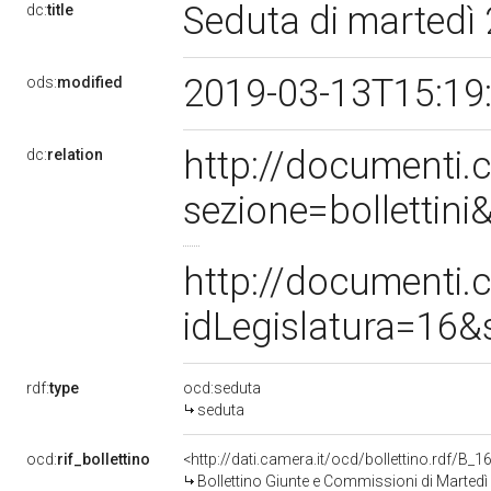
Seduta di martedì 
dc:
title
2019-03-13T15:19
ods:
modified
http://documenti
dc:
relation
sezione=bolletti
http://documenti
idLegislatura=16
rdf:
type
ocd:seduta
seduta
ocd:
rif_bollettino
<http://dati.camera.it/ocd/bollettino.rdf/B
Bollettino Giunte e Commissioni di Martedì