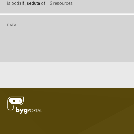
is
ocd:
rif_seduta
of
2 resources
DATA