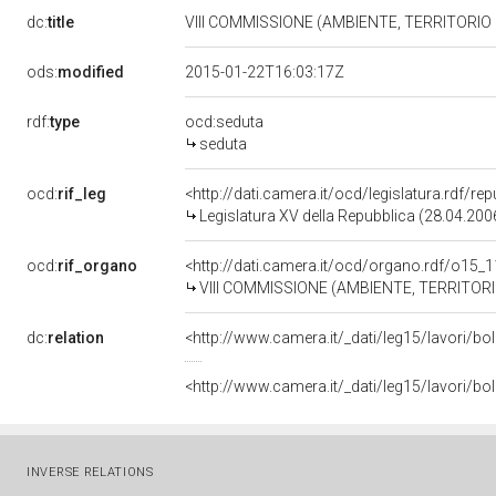
dc:
title
VIII COMMISSIONE (AMBIENTE, TERRITORIO 
ods:
modified
2015-01-22T16:03:17Z
rdf:
type
ocd:seduta
seduta
ocd:
rif_leg
<http://dati.camera.it/ocd/legislatura.rdf/re
Legislatura XV della Repubblica (28.04.20
ocd:
rif_organo
<http://dati.camera.it/ocd/organo.rdf/o15_
VIII COMMISSIONE (AMBIENTE, TERRITORI
dc:
relation
<http://www.camera.it/_dati/leg15/lavori/
<http://www.camera.it/_dati/leg15/lavori/b
INVERSE RELATIONS