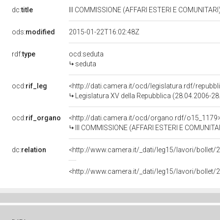
dc:
title
III COMMISSIONE (AFFARI ESTERI E COMUNITARI
ods:
modified
2015-01-22T16:02:48Z
rdf:
type
ocd:seduta
seduta
ocd:
rif_leg
<http://dati.camera.it/ocd/legislatura.rdf/repubb
Legislatura XV della Repubblica (28.04.2006-28
ocd:
rif_organo
<http://dati.camera.it/ocd/organo.rdf/o15_1179
III COMMISSIONE (AFFARI ESTERI E COMUNITA
dc:
relation
<http://www.camera.it/_dati/leg15/lavori/bolle
<http://www.camera.it/_dati/leg15/lavori/bolle