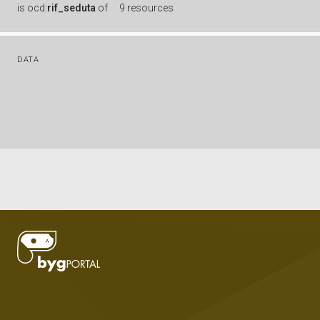
is
ocd:
rif_seduta
of
9 resources
DATA