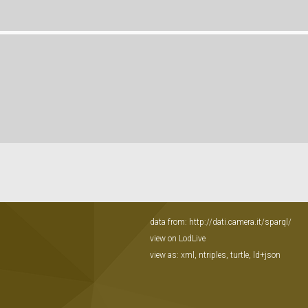
data from:
http://dati.camera.it/sparql/
view on LodLive
view as:
xml
,
ntriples
,
turtle
,
ld+json