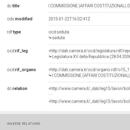
dc:
title
I COMMISSIONE (AFFARI COSTITUZIONALI, 
ods:
modified
2015-01-22T16:02:41Z
rdf:
type
ocd:seduta
seduta
ocd:
rif_leg
<http://dati.camera.it/ocd/legislatura.rdf/re
Legislatura XV della Repubblica (28.04.20
ocd:
rif_organo
<http://dati.camera.it/ocd/organo.rdf/o15_
I COMMISSIONE (AFFARI COSTITUZIONALI,
dc:
relation
<http://www.camera.it/_dati/leg15/lavori/
<http://www.camera.it/_dati/leg15/lavori/b
INVERSE RELATIONS