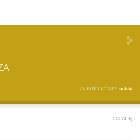
ZA
seduta
AN ENTITY OF TYPE:
xsd:string