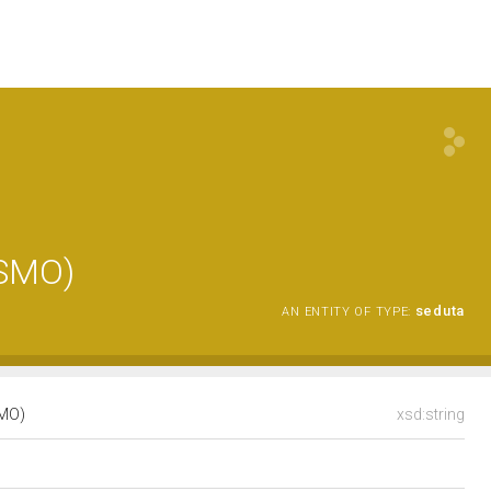
SMO)
seduta
AN ENTITY OF TYPE:
SMO)
xsd:string