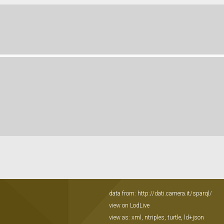
data from:
http://dati.camera.it/sparql/
view on LodLive
view as:
xml
,
ntriples
,
turtle
,
ld+json