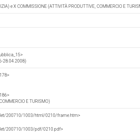
STIZIA) e X COMMISSIONE (ATTIVITÀ PRODUTTIVE, COMMERCIO E TURI
pubblica_15>
06-28.04.2008)
1178>
1186>
 COMMERCIO E TURISMO)
bollet/200710/1003/html/0210/frame.htm>
ollet/200710/1003/pdf/0210.pdf>