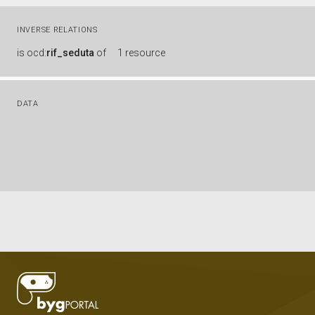
INVERSE RELATIONS
is
ocd:
rif_seduta
of
1 resource
DATA