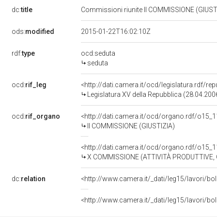
dc:
title
Commissioni riunite II COMMISSIONE (GIU
ods:
modified
2015-01-22T16:02:10Z
rdf:
type
ocd:seduta
seduta
ocd:
rif_leg
<http://dati.camera.it/ocd/legislatura.rdf/re
Legislatura XV della Repubblica (28.04.20
ocd:
rif_organo
<http://dati.camera.it/ocd/organo.rdf/o15_
II COMMISSIONE (GIUSTIZIA)
<http://dati.camera.it/ocd/organo.rdf/o15_
X COMMISSIONE (ATTIVITÀ PRODUTTIVE,
dc:
relation
<http://www.camera.it/_dati/leg15/lavori/
<http://www.camera.it/_dati/leg15/lavori/b