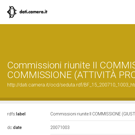
Commissioni riunite II COMMI
COMMISSIONE (ATTIVITÀ PR
http://dati.camera.it/ocd/seduta.rdf/BF_15_200710_1003_h
rdfs:
label
Commissioni riunite II COMMISSIONE (GIU
20071003
dc:
date