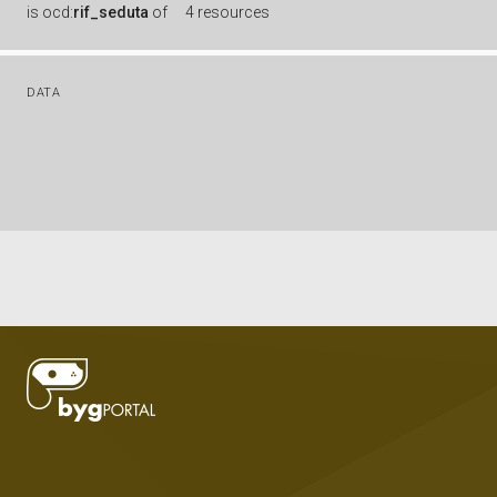
is
ocd:
rif_seduta
of
4 resources
DATA