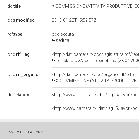
dc:
title
X COMMISSIONE (ATTIVITÀ PRODUTTIVE, 
ods:
modified
2015-01-22T15:59:57Z
rdf:
type
ocd:seduta
seduta
ocd:
rif_leg
<http://dati.camera.it/ocd/legislatura.rdf/re
Legislatura XV della Repubblica (28.04.20
ocd:
rif_organo
<http://dati.camera.it/ocd/organo.rdf/o15_
X COMMISSIONE (ATTIVITÀ PRODUTTIVE,
dc:
relation
<http://www.camera.it/_dati/leg15/lavori/
<http://www.camera.it/_dati/leg15/lavori/b
INVERSE RELATIONS