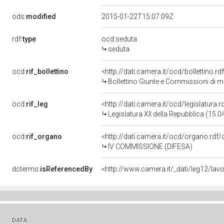
ods:
modified
2015-01-22T15:07:09Z
rdf:
type
ocd:seduta
seduta
ocd:
rif_bollettino
<http://dati.camera.it/ocd/bollettino.
Bollettino Giunte e Commissioni di m
ocd:
rif_leg
<http://dati.camera.it/ocd/legislatura.
Legislatura XII della Repubblica (15.
ocd:
rif_organo
<http://dati.camera.it/ocd/organo.rdf
IV COMMISSIONE (DIFESA)
dcterms:
isReferencedBy
<http://www.camera.it/_dati/leg12/lav
DATA