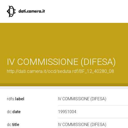
IV COMMISSIONE (DIFESA)
http://dati.camera.it/ocd/seduta.rdf/BF_12_40280_08
rdfs:
label
IV COMMISSIONE (DIFESA)
19951004
dc:
date
dc:
title
IV COMMISSIONE (DIFESA)