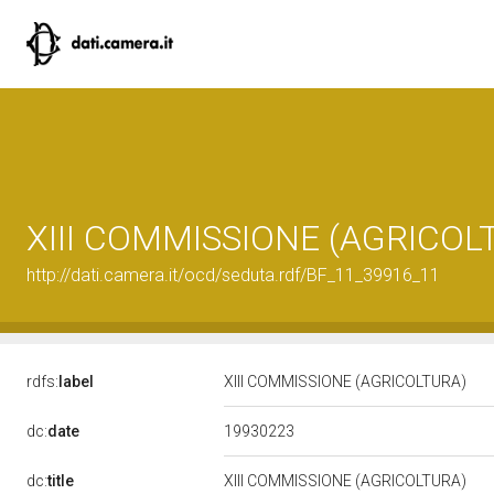
XIII COMMISSIONE (AGRICOL
http://dati.camera.it/ocd/seduta.rdf/BF_11_39916_11
rdfs:
label
XIII COMMISSIONE (AGRICOLTURA)
19930223
dc:
date
dc:
title
XIII COMMISSIONE (AGRICOLTURA)