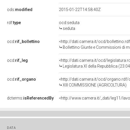
ods:
modified
2015-01-22T14:58:40Z
rdf:
type
ocd:seduta
seduta
ocd:
rif_bollettino
<http://dati.camera.it/ocd/bollettino.
Bollettino Giunte e Commissioni di m
ocd:
rif_leg
<http://dati.camera.it/ocd/legislatura.
Legislatura XI della Repubblica (23.
ocd:
rif_organo
<http://dati.camera.it/ocd/organo.rdf
XIII COMMISSIONE (AGRICOLTURA)
dcterms:
isReferencedBy
<http://www.camera.it/_dati/leg11/lav
DATA