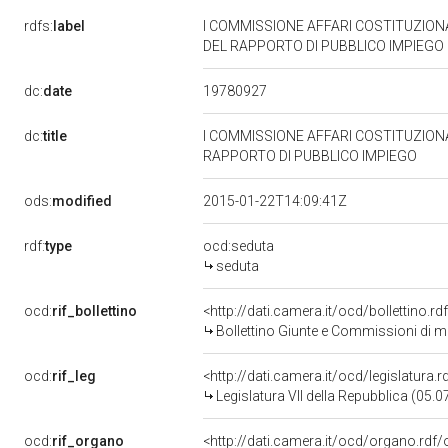
rdfs:
label
I COMMISSIONE AFFARI COSTITUZIONA
DEL RAPPORTO DI PUBBLICO IMPIEGO
19780927
dc:
date
dc:
title
I COMMISSIONE AFFARI COSTITUZIONA
RAPPORTO DI PUBBLICO IMPIEGO
ods:
modified
2015-01-22T14:09:41Z
rdf:
type
ocd:seduta
seduta
ocd:
rif_bollettino
<http://dati.camera.it/ocd/bollettino
Bollettino Giunte e Commissioni di 
ocd:
rif_leg
<http://dati.camera.it/ocd/legislatura.
Legislatura VII della Repubblica (05.
ocd:
rif_organo
<http://dati.camera.it/ocd/organo.rdf