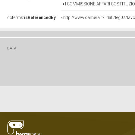
I COMMISSIONE AFFARI COSTITUZIONALI, OR
dcterms:
isReferencedBy
<http://www.camera.it/_dati/leg07/lav
DATA