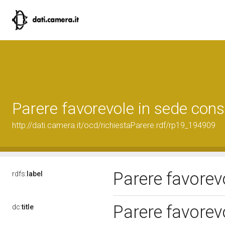
Parere favorevole in sede cons
http://dati.camera.it/ocd/richiestaParere.rdf/rp19_194909
Parere favorev
rdfs:
label
Parere favorev
dc:
title