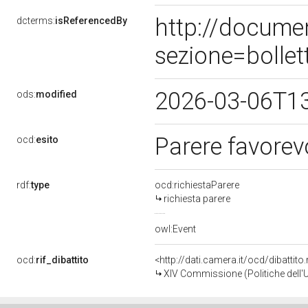
http://docume
dcterms:
isReferencedBy
sezione=bolle
2026-03-06T1
ods:
modified
Parere favorev
ocd:
esito
rdf:
type
ocd:richiestaParere
richiesta parere
owl:Event
ocd:
rif_dibattito
<http://dati.camera.it/ocd/dibattit
XIV Commissione (Politiche dell'