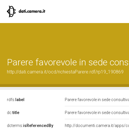
Parere favorevole in sede cons
http://dati.camera.it/ocd/richiestaParere.rdf/rp19_190869
rdfs:
label
Parere favorevole in sede consulti
dc:
title
Parere favorevole in sede consulti
dcterms:
isReferencedBy
http://documenti.camera.it/apps