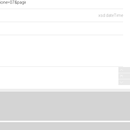
ne=07&pagina=data.20251112.com07.bollettino.sede00010.tit00040&
xsd:dateTime