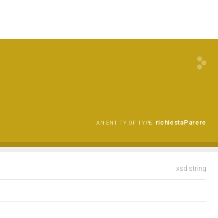
richiestaParere
AN ENTITY OF TYPE:
xsd:string