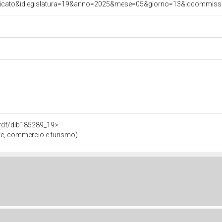
nicato&idlegislatura=19&anno=2025&mese=05&giorno=13&idcommissio
o.rdf/dib185289_19>
ve, commercio e turismo)