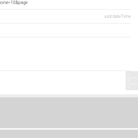
ne=10&pagina=data.20250513.com10.bollettino.sede00030.tit00010&
xsd:dateTime