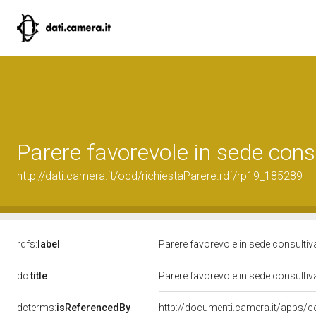
Parere favorevole in sede cons
http://dati.camera.it/ocd/richiestaParere.rdf/rp19_185289
rdfs:
label
Parere favorevole in sede consulti
dc:
title
Parere favorevole in sede consulti
dcterms:
isReferencedBy
http://documenti.camera.it/apps