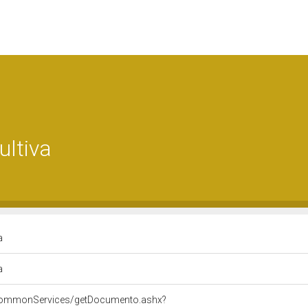
ultiva
va
va
/commonServices/getDocumento.ashx?