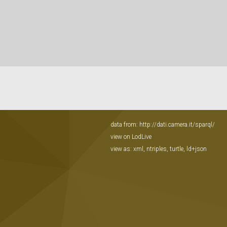
data from:
http://dati.camera.it/sparql/
view on LodLive
view as:
xml
,
ntriples
,
turtle
,
ld+json