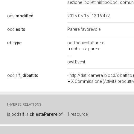
sezione=bollettini&tipoDoc=comu
ods:
modified
2025-05-15T13:16:47Z
ocd:
esito
Parere favorevole
rdf:
type
ocd:richiestaParere
richiesta parere
owl:Event
ocd:
rif_dibattito
<http://dati.camera.it/ocd/dibattit
X Commissione (Attività produtti
INVERSE RELATIONS
is
ocd:
rif_richiestaParere
of
1 resource