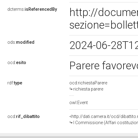
http://docume
dcterms:
isReferencedBy
sezione=bolle
2024-06-28T1
ods:
modified
Parere favorev
ocd:
esito
rdf:
type
ocd:richiestaParere
richiesta parere
owl:Event
ocd:
rif_dibattito
<http://dati.camera.it/ocd/dibattit
I Commissione (Affari costituziona