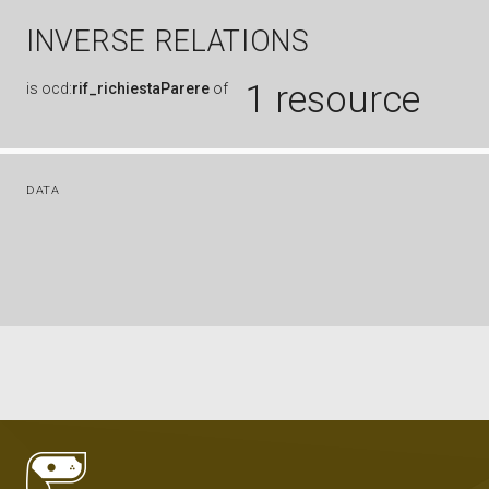
INVERSE RELATIONS
1 resource
is
ocd:
rif_richiestaParere
of
DATA