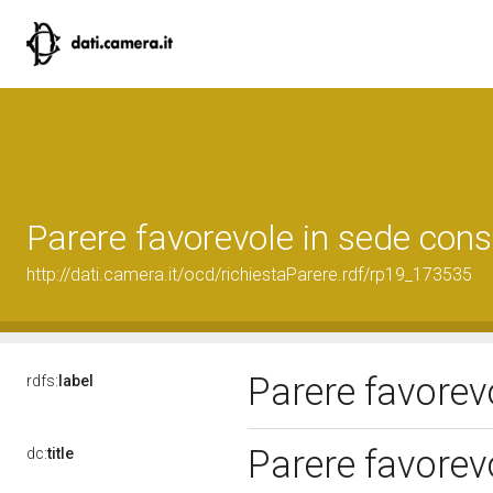
Parere favorevole in sede cons
http://dati.camera.it/ocd/richiestaParere.rdf/rp19_173535
Parere favorev
rdfs:
label
Parere favorev
dc:
title