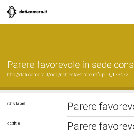
Parere favorevole in sede cons
http://dati.camera.it/ocd/richiestaParere.rdf/rp19_173472
Parere favorev
rdfs:
label
Parere favorev
dc:
title