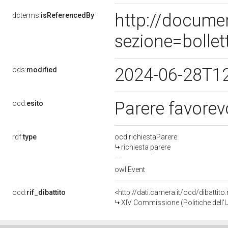
http://docume
dcterms:
isReferencedBy
sezione=bolle
2024-06-28T1
ods:
modified
Parere favorev
ocd:
esito
rdf:
type
ocd:richiestaParere
richiesta parere
owl:Event
ocd:
rif_dibattito
<http://dati.camera.it/ocd/dibattit
XIV Commissione (Politiche dell'