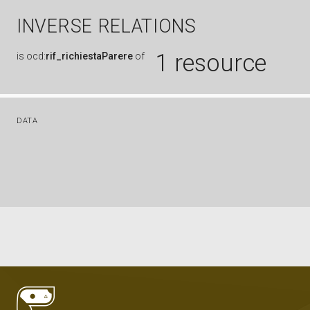
INVERSE RELATIONS
1 resource
is
ocd:
rif_richiestaParere
of
DATA