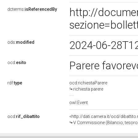
http://docume
dcterms:
isReferencedBy
sezione=bolle
2024-06-28T1
ods:
modified
Parere favorev
ocd:
esito
rdf:
type
ocd:richiestaParere
richiesta parere
owl:Event
ocd:
rif_dibattito
<http://dati.camera.it/ocd/dibattit
V Commissione (Bilancio, tesor