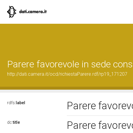
Parere favorevole in sede cons
http://dati.camera.it/ocd/richiestaParere.rdf/rp19_171207
Parere favorev
rdfs:
label
Parere favorev
dc:
title