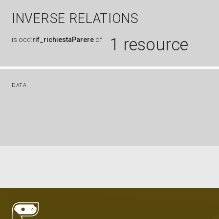
INVERSE RELATIONS
1 resource
is
ocd:
rif_richiestaParere
of
DATA