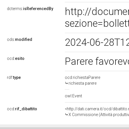
http://docume
dcterms:
isReferencedBy
sezione=bolle
2024-06-28T1
ods:
modified
Parere favorev
ocd:
esito
rdf:
type
ocd:richiestaParere
richiesta parere
owl:Event
ocd:
rif_dibattito
<http://dati.camera.it/ocd/dibattit
X Commissione (Attività produtti