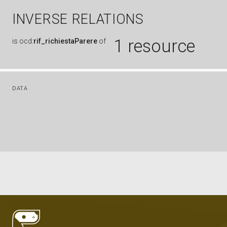
INVERSE RELATIONS
1 resource
is
ocd:
rif_richiestaParere
of
DATA