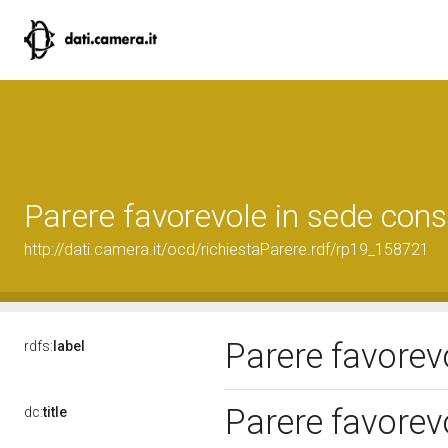
Parere favorevole in sede cons
http://dati.camera.it/ocd/richiestaParere.rdf/rp19_158721
Parere favorev
rdfs:
label
Parere favorev
dc:
title