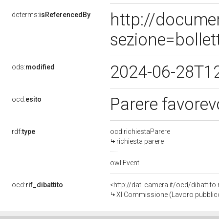
http://docume
dcterms:
isReferencedBy
sezione=bolle
2024-06-28T1
ods:
modified
Parere favorev
ocd:
esito
rdf:
type
ocd:richiestaParere
richiesta parere
owl:Event
ocd:
rif_dibattito
<http://dati.camera.it/ocd/dibattit
XI Commissione (Lavoro pubblico