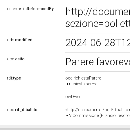
http://docume
dcterms:
isReferencedBy
sezione=bolle
2024-06-28T1
ods:
modified
Parere favorev
ocd:
esito
rdf:
type
ocd:richiestaParere
richiesta parere
owl:Event
ocd:
rif_dibattito
<http://dati.camera.it/ocd/dibattit
V Commissione (Bilancio, tesor