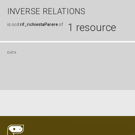
INVERSE RELATIONS
1 resource
is
ocd:
rif_richiestaParere
of
DATA