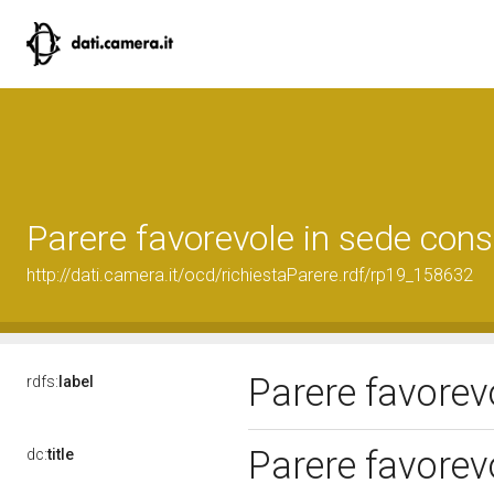
Parere favorevole in sede cons
http://dati.camera.it/ocd/richiestaParere.rdf/rp19_158632
Parere favorev
rdfs:
label
Parere favorev
dc:
title