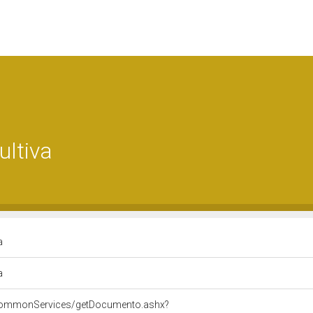
ultiva
va
va
/commonServices/getDocumento.ashx?