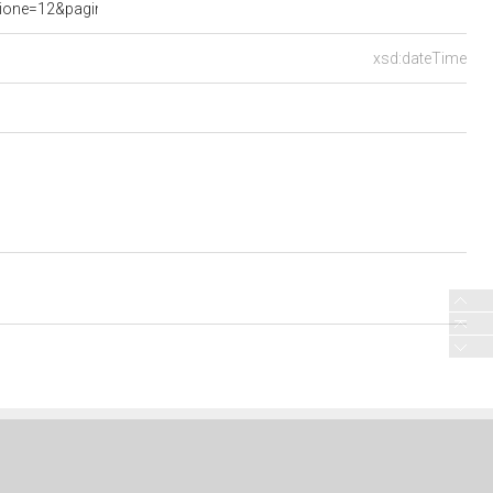
ne=12&pagina=data.20220511.com12.bollettino.sede00020.tit00010&
xsd:dateTime