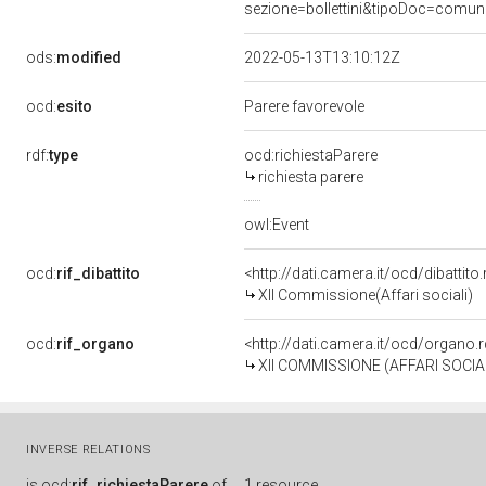
sezione=bollettini&tipoDoc=comu
ods:
modified
2022-05-13T13:10:12Z
ocd:
esito
Parere favorevole
rdf:
type
ocd:richiestaParere
richiesta parere
owl:Event
ocd:
rif_dibattito
<http://dati.camera.it/ocd/dibattit
XII Commissione(Affari sociali)
ocd:
rif_organo
<http://dati.camera.it/ocd/organo
XII COMMISSIONE (AFFARI SOCIAL
INVERSE RELATIONS
is
ocd:
rif_richiestaParere
of
1 resource