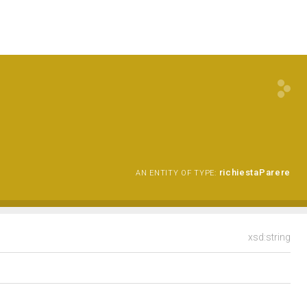
richiestaParere
AN ENTITY OF TYPE:
xsd:string