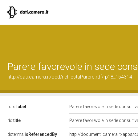
Parere favorevole in sede cons
http://dati.camera.it/ocd/richiestaParere.rdf/rp18_154314
rdfs:
label
Parere favorevole in sede consulti
dc:
title
Parere favorevole in sede consulti
dcterms:
isReferencedBy
http://documenti.camera.it/apps