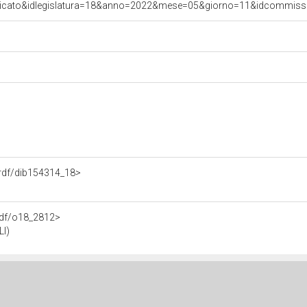
nicato&idlegislatura=18&anno=2022&mese=05&giorno=11&idcommissio
o.rdf/dib154314_18>
.rdf/o18_2812>
I)