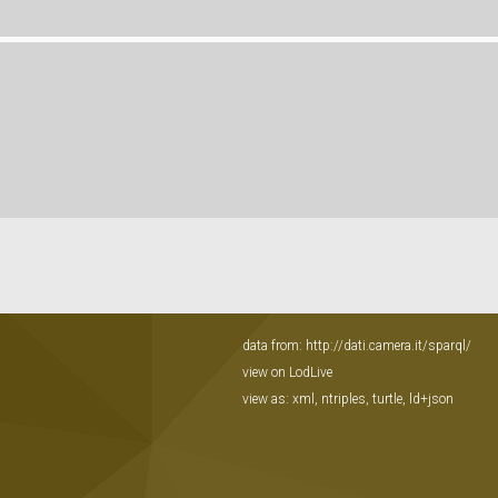
data from:
http://dati.camera.it/sparql/
view on LodLive
view as:
xml
,
ntriples
,
turtle
,
ld+json