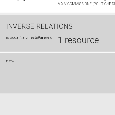
XIV COMMISSIONE (POLITICHE D
INVERSE RELATIONS
1 resource
is
ocd:
rif_richiestaParere
of
DATA