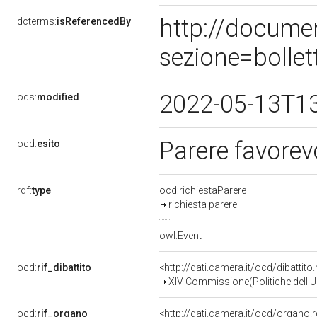
http://docume
dcterms:
isReferencedBy
sezione=bolle
2022-05-13T1
ods:
modified
Parere favorev
ocd:
esito
rdf:
type
ocd:richiestaParere
richiesta parere
owl:Event
ocd:
rif_dibattito
<http://dati.camera.it/ocd/dibattit
XIV Commissione(Politiche dell'
ocd:
rif_organo
<http://dati.camera.it/ocd/organo