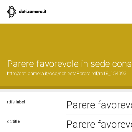
Parere favorevole in sede cons
http://dati.camera.it/ocd/richiestaParere.rdf/rp18_154093
Parere favorev
rdfs:
label
Parere favorev
dc:
title