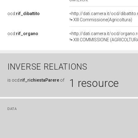
ocd:
rif_dibattito
<http://dati.camera.it/ocd/dibattit
XIII Commissione(Agricoltura)
ocd:
rif_organo
<http://dati.camera.it/ocd/organo
XIII COMMISSIONE (AGRICOLTUR
INVERSE RELATIONS
1 resource
is
ocd:
rif_richiestaParere
of
DATA