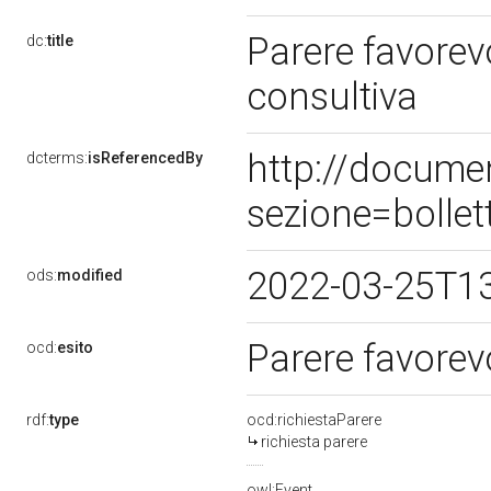
Parere favorev
dc:
title
consultiva
http://docume
dcterms:
isReferencedBy
sezione=bolle
2022-03-25T1
ods:
modified
Parere favorev
ocd:
esito
rdf:
type
ocd:richiestaParere
richiesta parere
owl:Event