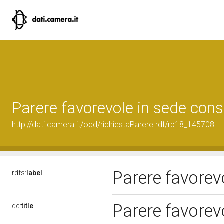
Parere favorevole in sede cons
http://dati.camera.it/ocd/richiestaParere.rdf/rp18_145708
Parere favorev
rdfs:
label
Parere favorev
dc:
title