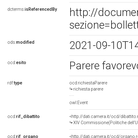
http://docume
dcterms:
isReferencedBy
sezione=bolle
2021-09-10T1
ods:
modified
Parere favorev
ocd:
esito
rdf:
type
ocd:richiestaParere
richiesta parere
owl:Event
ocd:
rif_dibattito
<http://dati.camera.it/ocd/dibattit
XIV Commissione(Politiche dell'
ocd:
rif_organo
<http://dati.camera.it/ocd/organo