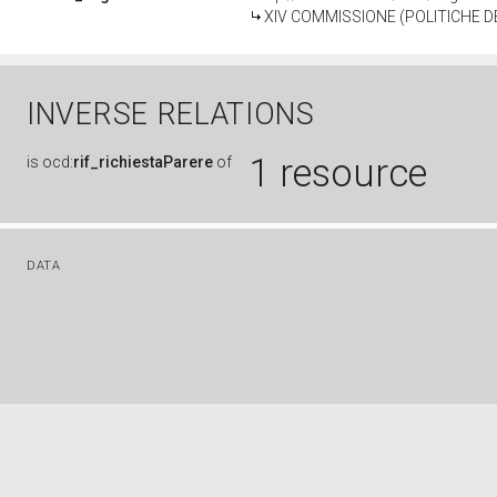
XIV COMMISSIONE (POLITICHE D
INVERSE RELATIONS
1 resource
is
ocd:
rif_richiestaParere
of
DATA