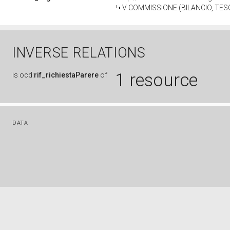
V COMMISSIONE (BILANCIO, T
INVERSE RELATIONS
1 resource
is
ocd:
rif_richiestaParere
of
DATA