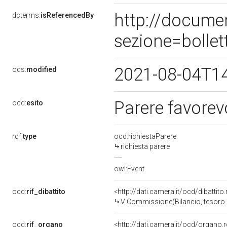
http://docume
dcterms:
isReferencedBy
sezione=bolle
2021-08-04T1
ods:
modified
Parere favorev
ocd:
esito
rdf:
type
ocd:richiestaParere
richiesta parere
owl:Event
ocd:
rif_dibattito
<http://dati.camera.it/ocd/dibattit
V Commissione(Bilancio, tesoro
ocd:
rif_organo
<http://dati.camera.it/ocd/organo