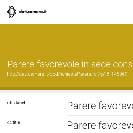
Parere favorevole in sede cons
http://dati.camera.it/ocd/richiestaParere.rdf/rp18_145069
Parere favorev
rdfs:
label
Parere favorev
dc:
title