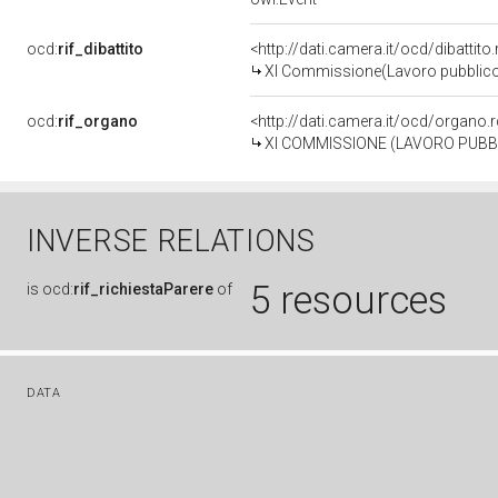
ocd:
rif_dibattito
<http://dati.camera.it/ocd/dibattit
XI Commissione(Lavoro pubblico 
ocd:
rif_organo
<http://dati.camera.it/ocd/organo
XI COMMISSIONE (LAVORO PUBBL
INVERSE RELATIONS
5 resources
is
ocd:
rif_richiestaParere
of
DATA