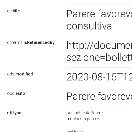
Parere favorev
dc:
title
consultiva
http://docume
dcterms:
isReferencedBy
sezione=bolle
2020-08-15T1
ods:
modified
Parere favore
ocd:
esito
rdf:
type
ocd:richiestaParere
richiesta parere
owl:Event