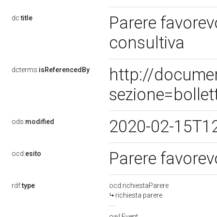
Parere favorev
dc:
title
consultiva
http://docume
dcterms:
isReferencedBy
sezione=bolle
2020-02-15T1
ods:
modified
Parere favorev
ocd:
esito
rdf:
type
ocd:richiestaParere
richiesta parere
owl:Event