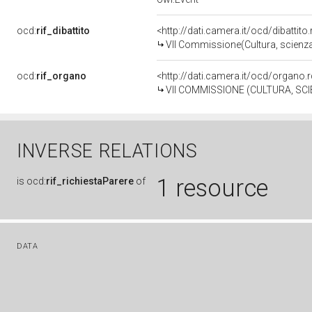
ocd:
rif_dibattito
<http://dati.camera.it/ocd/dibattit
VII Commissione(Cultura, scienza
ocd:
rif_organo
<http://dati.camera.it/ocd/organo
VII COMMISSIONE (CULTURA, SC
INVERSE RELATIONS
1 resource
is
ocd:
rif_richiestaParere
of
DATA