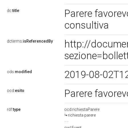
Parere favorev
dc:
title
consultiva
http://docume
dcterms:
isReferencedBy
sezione=bolle
2019-08-02T1
ods:
modified
Parere favorev
ocd:
esito
rdf:
type
ocd:richiestaParere
richiesta parere
owl:Event