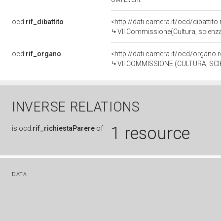
ocd:
rif_dibattito
<http://dati.camera.it/ocd/dibattit
VII Commissione(Cultura, scienza
ocd:
rif_organo
<http://dati.camera.it/ocd/organo
VII COMMISSIONE (CULTURA, SC
INVERSE RELATIONS
1 resource
is
ocd:
rif_richiestaParere
of
DATA